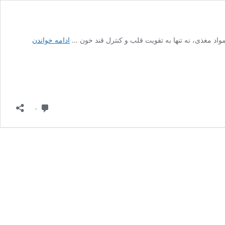
جوانه
 و مواد مغذی، نه تنها به تقویت قلب و کنترل قند خون …
ادامه خواندن
گندم:
اکسیر
جوانی
و
سلامتی
دیدگاه
۰