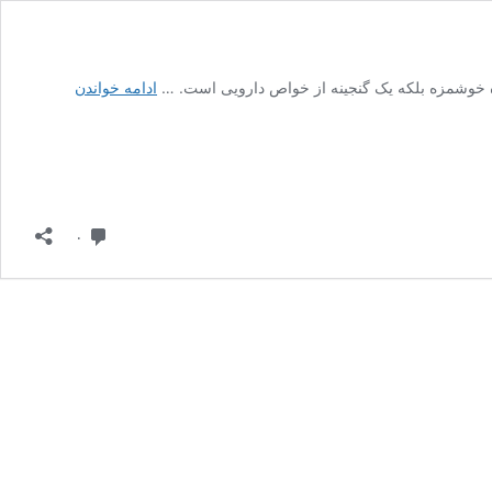
میوه
یوه خوشمزه بلکه یک گنجینه از خواص دارویی است. …
ادامه خواندن
به،
گنجینه‌ای
از
خواص
شگفت‌انگیز
برای
دیدگاه
۰
سلامتی